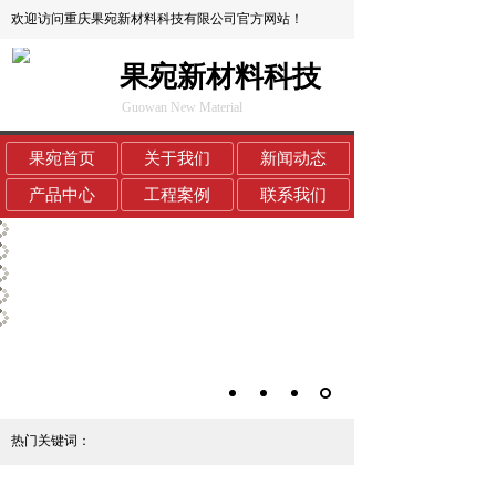
欢迎访问重庆果宛新材料科技有限公司官方网站！
果宛新材料科技
Guowan New Material
果宛首页
关于我们
新闻动态
产品中心
工程案例
联系我们
热门关键词：